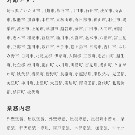
埼玉県さいたま市,川越市,熊谷市,川口市,行田市,秩父市,所沢
市,飯能市,加須市,本庄市,東松山市,春日部市,狭山市,羽生市,鴻
巣市,深谷市,上尾市,草加市,越谷市,蕨市,戸田市,入間市,朝霞
市,志木市,和光市,新座市,桶川市,久喜市,北本市,八潮市,富士見
市,三郷市,蓮田市,坂戸市,幸手市,鶴ヶ島市,日高市,吉川市,ふじ
み野市,白岡市,北足立郡,伊奈町,入間郡,三芳町,毛呂山町,越生
町,比企郡,滑川町,嵐山町,小川町,川島町,吉見町,鳩山町,ときが
わ町,秩父郡,横瀬町,皆野町,長瀞町,小鹿野町,東秩父村,児玉郡,
美里町,神川町,上里町,大里郡,寄居町,南埼玉郡,宮代町,北葛飾
郡,杉戸町,松伏町
外壁塗装、屋根塗装、外壁修繕、屋根修繕、屋根葺き替え、梁
塗装、軒天塗装・修理、雨戸塗装、木部塗装、樋塗装、シャッ